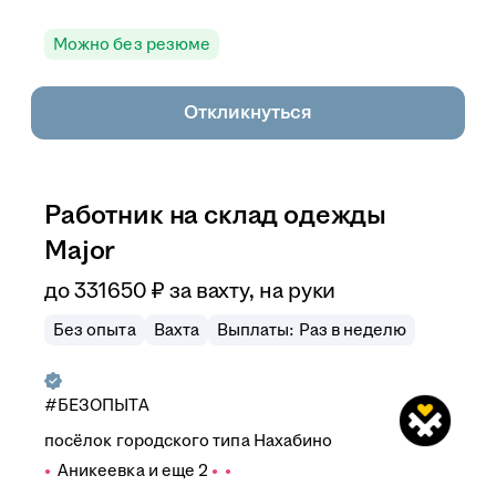
Можно без резюме
Откликнуться
Работник на склад одежды
Major
до
331 650
₽
за вахту,
на руки
Без опыта
Вахта
Выплаты: Раз в неделю
#БЕЗОПЫТА
посёлок городского типа Нахабино
Аникеевка
и еще
2