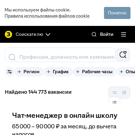
Мы используем файлы cookie.
Понятно
Правила использования файлов cookie
Соискателю
Войти
Профессия, должность или компания
Регион
График
Рабочие часы
Опы
Найдено 144 773 вакансии
Чат-менеджер в онлайн школу
65 000
–
90 000
₽
за месяц,
до вычета
налогов